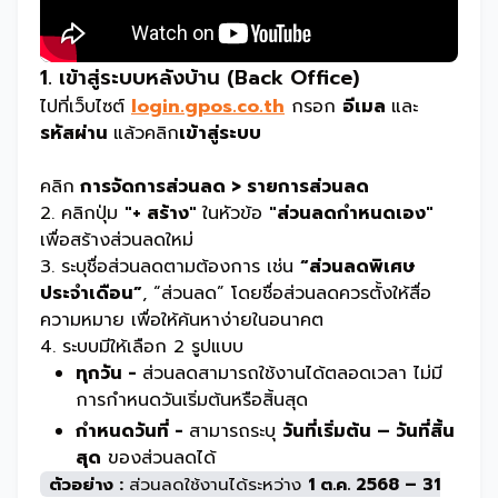
1. เข้าสู่ระบบหลังบ้าน (Back Office)
ไปที่เว็บไซต์
login.gpos.co.th
กรอก
อีเมล
และ
รหัสผ่าน
แล้วคลิก
เข้าสู่ระบบ
คลิก
การจัดการส่วนลด > รายการส่วนลด
2. คลิกปุ่ม
"+ สร้าง"
ในหัวข้อ
"ส่วนลดกำหนดเอง"
เพื่อสร้างส่วนลดใหม่
3. ระบุชื่อส่วนลดตามต้องการ เช่น
“ส่วนลดพิเศษ
ประจำเดือน”
, “ส่วนลด” โดยชื่อส่วนลดควรตั้งให้สื่อ
ความหมาย เพื่อให้ค้นหาง่ายในอนาคต
4. ระบบมีให้เลือก 2 รูปแบบ
ทุกวัน -
ส่วนลดสามารถใช้งานได้ตลอดเวลา ไม่มี
การกำหนดวันเริ่มต้นหรือสิ้นสุด
กำหนดวันที่ -
สามารถระบุ
วันที่เริ่มต้น – วันที่สิ้น
สุด
ของส่วนลดได้
ตัวอย่าง :
ส่วนลดใช้งานได้ระหว่าง
1 ต.ค. 2568 – 31