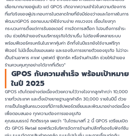
เลือกมากมายอยู่แล้ว แต่ GPOS เกิดจากความเข้าใจในความต้องการ
ที่แท้จริงของผู้ประกอบการในตลาดไทยที่ยังมีช่องว่างและโอกาสในการ
พัฒนาGPOS ออกแบบมาให้ใช้งานง่าย ครบวงจร เชื่อมโยงทุก
กระบวนการตั้งแต่การรับออเดอร์ การจัดการสต็อก ไปจนถึงการชำระ
เงิน ช่วยให้เจ้าของร้านบริหารธุรกิจได้ราบรื่น ไม่ต้องพึ่งหลายระบบ
พร้อมฟีเจอร์ครบครันในราคาคุ้มค่า อีกทั้งในปีแรกยังใช้งานฟรีทุก
ฟีเจอร์ ไม่มีเงื่อนไขแอบแฝง และรองรับการขยายตัวของธุรกิจ ไม่ว่าจะ
เป็นร้านอาหาร คาเฟ บุฟเฟต์ ฟู้ดทรัค หรือร้านค้าปลีก ช่วยให้เจ้าของ
ร้านควบคุมทุกอย่างได้จากที่เดียว"
GPOS กับความสำเร็จ พร้อมเป้าหมาย
ในปี 2025
GPOS เติบโตอย่างต่อเนื่องด้วยความไว้วางใจจากลูกค้ากว่า 10,000
รายทั่วประเทศ และตั้งเป้าขยายฐานลูกค้าอีก 30,000 รายในปีนี้ ด้วย
การเป็นโซลูชันครบวงจรที่มีการซัปพอร์ตเยี่ยมและพัฒนาอย่างต่อเนื่อง
เพื่อตอบสนอง ทุกความต้องการของธุรกิจ
คุณธมนธรณ์ กิตติธรกุล เผยว่า “ในไตรมาสที่ 2 นี้ GPOS เตรียมเปิด
ตัว GPOS Retail ซอฟต์แวร์บริหารจัดการร้านค้าปลีกที่รองรับฟังก์ชัน
เช่น ระบบจัดการสินค้าคงคลัง ระบบโปรโมชั่น และการเชื่อมต่อกับ