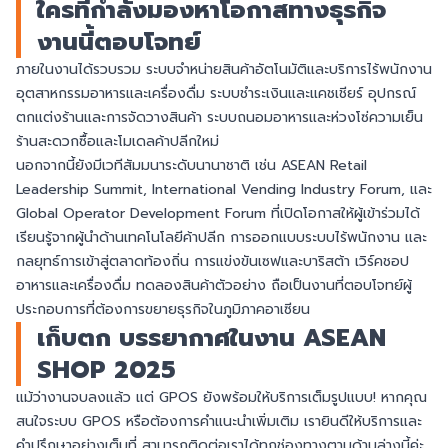
ใครที่กำลังมองหาโอกาสทางธุรกิจ
งานนี้ตอบโจทย์
ภายในงานได้รวบรวม ระบบจำหน่ายสินค้าอัตโนมัติและบริการไร้พนักงาน
อุตสาหกรรมอาหารและเครื่องดื่ม ระบบชำระเงินและแคชเชียร์ อุปกรณ์
ตกแต่งร้านและการจัดวางสินค้า ระบบถนอมอาหารและห่วงโซ่ความเย็น
ร้านสะดวกซื้อและโมเดลค้าปลีกใหม่
นอกจากนี้ยังมีเวทีสัมมนาระดับนานาชาติ เช่น ASEAN Retail
Leadership Summit, International Vending Industry Forum, และ
Global Operator Development Forum ที่เปิดโอกาสให้ผู้เข้าร่วมได้
เรียนรู้จากผู้นำด้านเทคโนโลยีค้าปลีก การออกแบบระบบไร้พนักงาน และ
กลยุทธ์การเข้าสู่ตลาดท้องถิ่น การแข่งขันเซฟและบาริสต้า เวิร์คชอป
อาหารและเครื่องดื่ม ทดลองสินค้าตัวอย่าง ถือเป็นงานที่ตอบโจทย์ผู้
ประกอบการที่ต้องการขยายธุรกิจในภูมิภาคอาเซียน
เก็บตก บรรยากาศในงาน ASEAN
SHOP 2025
แม้ว่างานจบลงแล้ว แต่ GPOS ยังพร้อมให้บริการเต็มรูปแบบ! หากคุณ
สนใจระบบ GPOS หรือต้องการคำแนะนำเพิ่มเติม เรายินดีให้บริการและ
คำปรึกษาอย่างเต็มที่ สามารถติดต่อเราได้ทุกช่องทางตามด้านล่างนี้ค่ะ